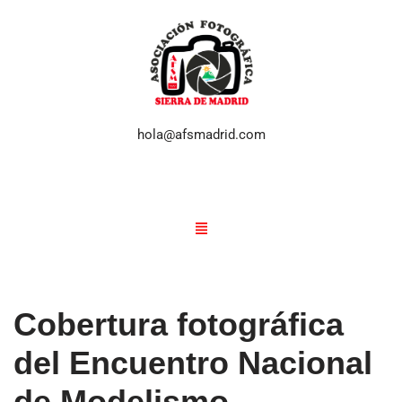
Saltar
al
contenido
hola@afsmadrid.com
Cobertura fotográfica
del Encuentro Nacional
de Modelismo