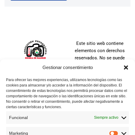
Este sitio web contiene
elementos con derechos
reservados. No se puede
distribuir, copiar, publicar o
Gestionar consentimiento
utilizar ninguna de las
imágenes que en ella se
Para ofrecer las mejores experiencias, utilizamos tecnologías como las
cookies para almacenar y/o acceder a la información del dispositivo. El
contienen, ya sea en todo o
consentimiento de estas tecnologías nos permitirá procesar datos como el
en parte. No se puede tomar
comportamiento de navegación o las identificaciones únicas en este sitio.
una imagen, ni manipular,
No consentir o retirar el consentimiento, puede afectar negativamente a
ciertas características y funciones.
alterar, agregar o suprimir
cualquier parte de la misma.
Funcional
Siempre activo
Todas las imágenes tienen
los derechos reservados ya
Marketing