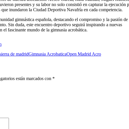
eron presentes y su labor no solo consistió en capturar la ejecución p
les que inundaron la Ciudad Deportiva Navafría en cada competencia.
unidad gimnástica española, destacando el compromiso y la pasión de 
ento. Sin duda, este encuentro deportivo seguirá inspirando a nuevas
en el fascinante mundo de la gimnasia acrobática.
m
 sierra de madrid
Gimnasia Acrobatica
Open Madrid Acro
gatorios están marcados con
*