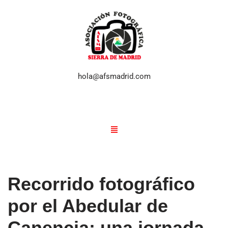
Saltar
al
contenido
hola@afsmadrid.com
Recorrido fotográfico
por el Abedular de
Canencia: una jornada