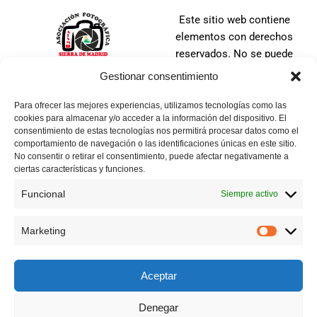
Este sitio web contiene
elementos con derechos
reservados. No se puede
distribuir, copiar, publicar o
Gestionar consentimiento
utilizar ninguna de las
imágenes que en ella se
Para ofrecer las mejores experiencias, utilizamos tecnologías como las
cookies para almacenar y/o acceder a la información del dispositivo. El
contienen, ya sea en todo o
consentimiento de estas tecnologías nos permitirá procesar datos como el
en parte. No se puede tomar
comportamiento de navegación o las identificaciones únicas en este sitio.
una imagen, ni manipular,
No consentir o retirar el consentimiento, puede afectar negativamente a
ciertas características y funciones.
alterar, agregar o suprimir
cualquier parte de la misma.
Funcional
Siempre activo
Todas las imágenes tienen
los derechos reservados ya
Marketing
sea por la Asociación
Fotográfica Sierra de Madrid
ó sus autores.
Aceptar
Denegar