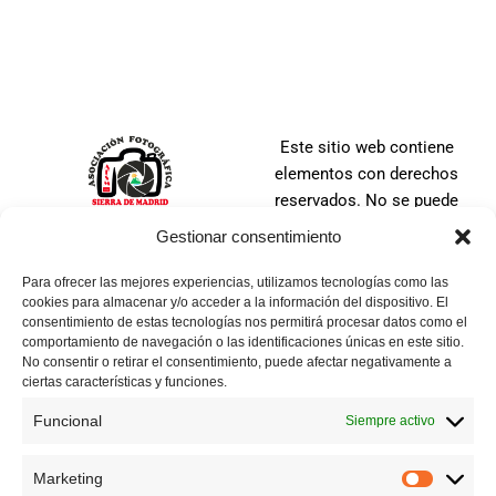
Este sitio web contiene
elementos con derechos
reservados. No se puede
distribuir, copiar, publicar o
Gestionar consentimiento
utilizar ninguna de las
imágenes que en ella se
Para ofrecer las mejores experiencias, utilizamos tecnologías como las
cookies para almacenar y/o acceder a la información del dispositivo. El
contienen, ya sea en todo o
consentimiento de estas tecnologías nos permitirá procesar datos como el
en parte. No se puede tomar
comportamiento de navegación o las identificaciones únicas en este sitio.
una imagen, ni manipular,
No consentir o retirar el consentimiento, puede afectar negativamente a
ciertas características y funciones.
alterar, agregar o suprimir
cualquier parte de la misma.
Funcional
Siempre activo
Todas las imágenes tienen
los derechos reservados ya
Marketing
sea por la Asociación