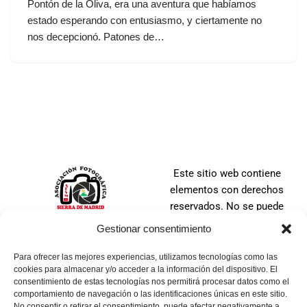
Pontón de la Oliva, era una aventura que habíamos
estado esperando con entusiasmo, y ciertamente no
nos decepcionó. Patones de…
Este sitio web contiene
elementos con derechos
reservados. No se puede
distribuir, copiar, publicar o
Gestionar consentimiento
utilizar ninguna de las
imágenes que en ella se
Para ofrecer las mejores experiencias, utilizamos tecnologías como las
cookies para almacenar y/o acceder a la información del dispositivo. El
contienen, ya sea en todo o
consentimiento de estas tecnologías nos permitirá procesar datos como el
en parte. No se puede tomar
comportamiento de navegación o las identificaciones únicas en este sitio.
una imagen, ni manipular,
No consentir o retirar el consentimiento, puede afectar negativamente a