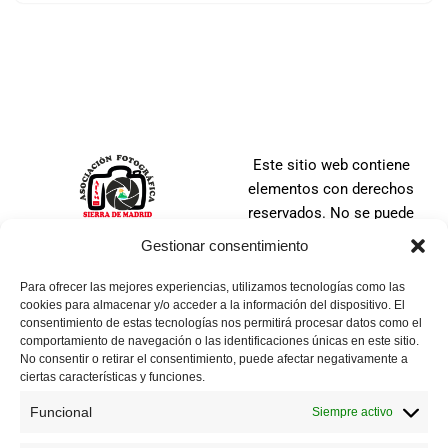
Este sitio web contiene
elementos con derechos
reservados. No se puede
distribuir, copiar, publicar o
Gestionar consentimiento
utilizar ninguna de las
imágenes que en ella se
Para ofrecer las mejores experiencias, utilizamos tecnologías como las
cookies para almacenar y/o acceder a la información del dispositivo. El
contienen, ya sea en todo o
consentimiento de estas tecnologías nos permitirá procesar datos como el
en parte. No se puede tomar
comportamiento de navegación o las identificaciones únicas en este sitio.
una imagen, ni manipular,
No consentir o retirar el consentimiento, puede afectar negativamente a
ciertas características y funciones.
alterar, agregar o suprimir
cualquier parte de la misma.
Funcional
Siempre activo
Todas las imágenes tienen